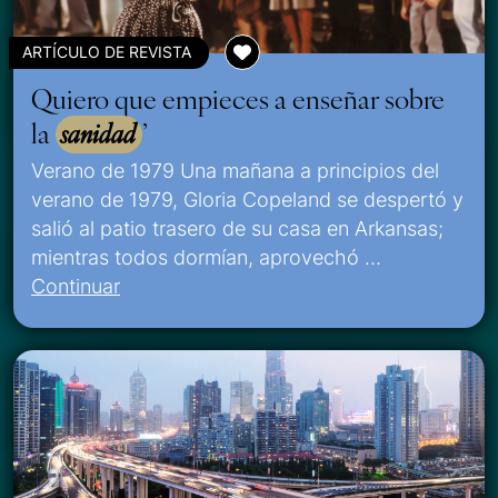
ARTÍCULO DE REVISTA
Quiero que empieces a enseñar sobre
la
sanidad
’
Verano de 1979 Una mañana a principios del
verano de 1979, Gloria Copeland se despertó y
salió al patio trasero de su casa en Arkansas;
mientras todos dormían, aprovechó …
Continuar