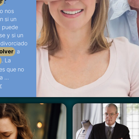
e
?
o nos
n si un
o puede
se y si un
 divorciado
olver
a
. La
 es que no
na …
r