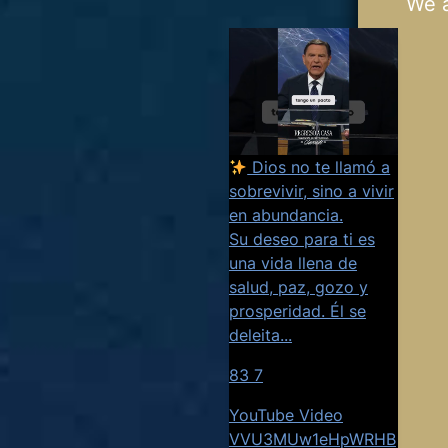
We 
Dios no te llamó a
sobrevivir, sino a vivir
en abundancia.
Su deseo para ti es
una vida llena de
salud, paz, gozo y
prosperidad. Él se
deleita
...
83
7
YouTube Video
VVU3MUw1eHpWRHB