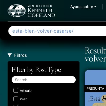
Ayuda sobre
Skip to content
B
u
s
c
Result
a
Filtros
volver
r
Filter by Post Type
PREGUNTA
Artículo
¿Está
b
Post