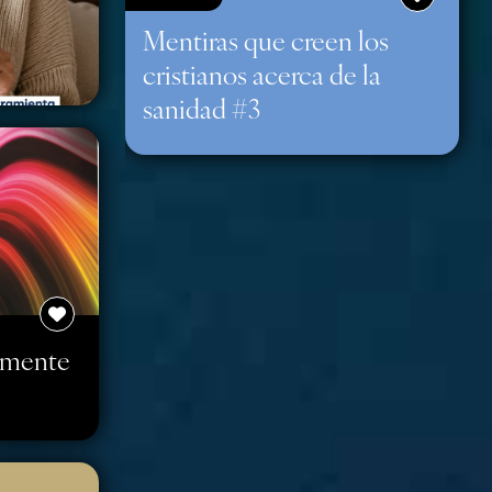
Mentiras que creen los
cristianos acerca de la
sanidad #3
amente