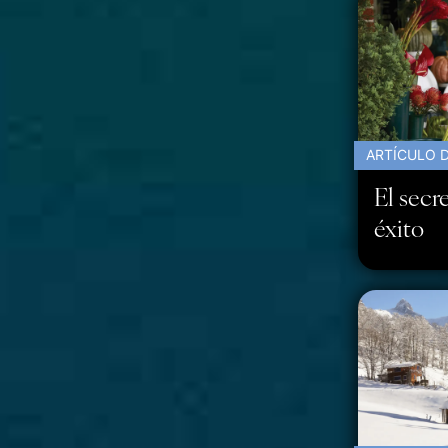
ARTÍCULO D
El secr
éxito