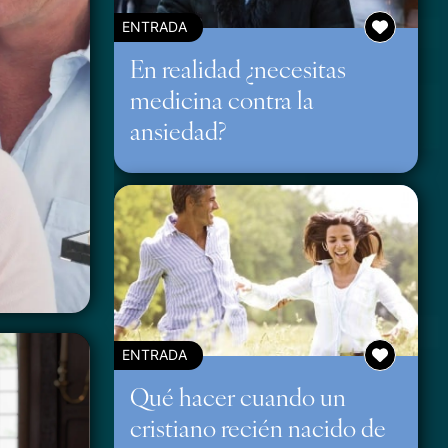
ENTRADA
En realidad ¿necesitas
medicina contra la
ansiedad?
ENTRADA
Qué hacer cuando un
cristiano recién nacido de