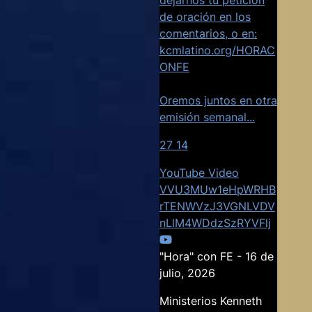
de oración en los
comentarios, o en:
kcmlatino.org/HORAC
ONFE
Oremos juntos en otra
emisión semanal
...
27
14
YouTube Video
VVU3MUw1eHpWRHB
rTENWVzJ3VGNLVDV
nLlM4WDdzSzRYVFlj
"Hora" con FE - 16 de
julio, 2026
Ministerios Kenneth