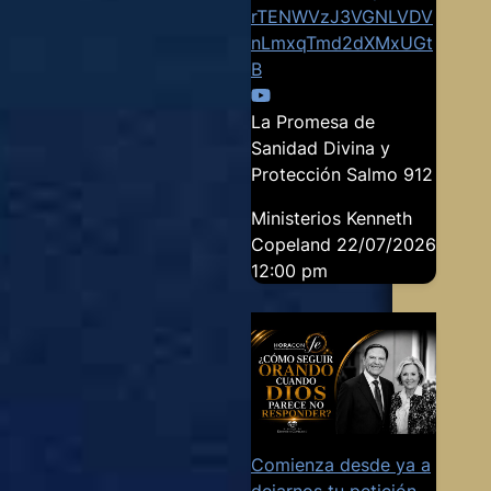
rTENWVzJ3VGNLVDV
nLmxqTmd2dXMxUGt
B
La Promesa de
Sanidad Divina y
Protección Salmo 912
Ministerios Kenneth
Copeland
22/07/2026
12:00 pm
Comienza desde ya a
dejarnos tu petición