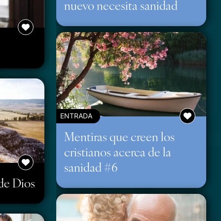
nuevo necesita sanidad
ENTRADA
Mentiras que creen los
cristianos acerca de la
sanidad #6
 de Dios