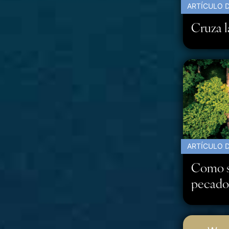
ARTÍCULO D
Cruza la
ARTÍCULO D
Como s
pecado