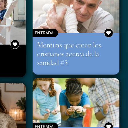
ENTRADA
Mentiras que creen los
cristianos acerca de la
sanidad #5
ENTRADA