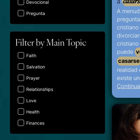
a
casars
Devocional
A menud
Pregunta
pregunta
cristian
divorciar
Filter by Main Topic
cristiano
puede
v
Faith
casarse
Salvation
realidad
existe u
Prayer
Continua
Relationships
Love
Health
Finances