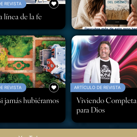
E REVISTA
 línea de la fe
E REVISTA
ARTÍCULO DE REVISTA
i jamás hubiéramos
Viviendo Complet
para Dios