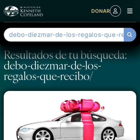
M
DONAR
Skip to content
B
u
s
Resultados de tu búsqueda:
c
debo-diezmar-de-los-
a
r
regalos-que-recibo/