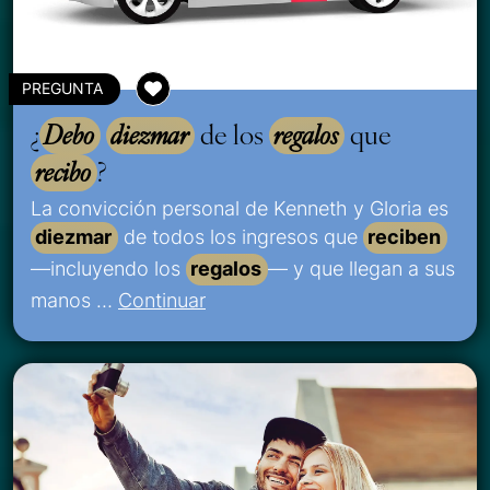
PREGUNTA
¿
Debo
diezmar
de los
regalos
que
recibo
?
La convicción personal de Kenneth y Gloria es
diezmar
de todos los ingresos que
reciben
—incluyendo los
regalos
— y que llegan a sus
manos …
Continuar