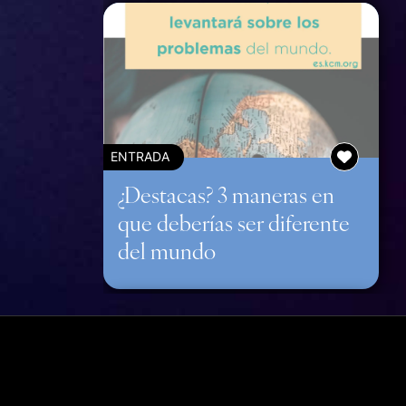
ENTRADA
¿Destacas? 3 maneras en
que deberías ser diferente
del mundo
atinoamérica. Todos los derechos reservados.