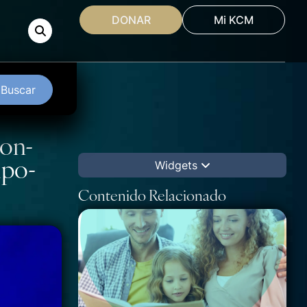
DONAR
Mi KCM
Buscar
ion-
mpo-
Widgets
Contenido Relacionado