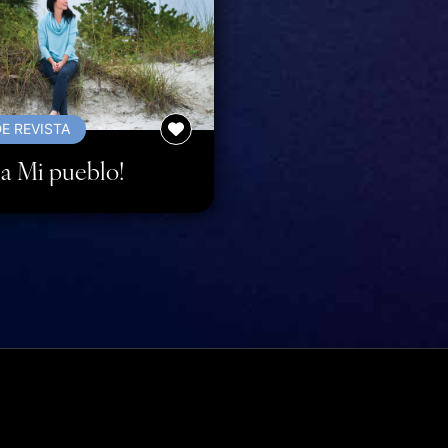
E REVISTA
r a Mi pueblo!
h Copeland, también conocida como Ministerios Kenneth Copeland L