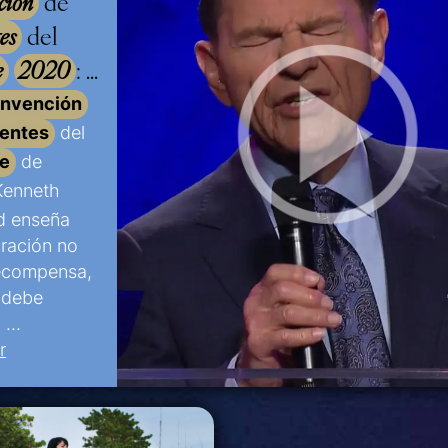
ción
de
es
del
e
2020
:
profético
nvención
entes
del
pm
)
e
de
Kenneth
d enseña
uración no
ecompensa,
 debe
. …
r