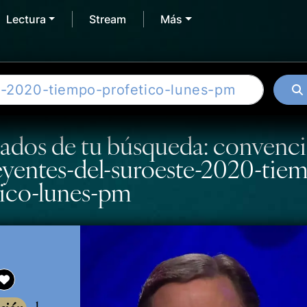
Lectura
Stream
Más
tados de tu búsqueda: convenc
eyentes-del-suroeste-2020-tie
tico-lunes-pm