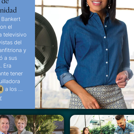
 de
nidad
 Bankert
con el
 televisivo
istas del
anfitriona y
ó a sus
. Era
nte tener
illadora
l
a los …
r