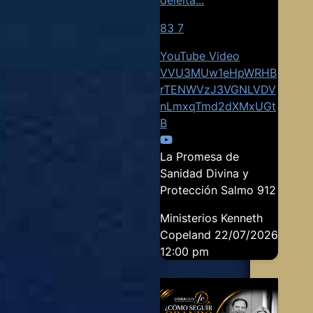
83
7
YouTube Video
VVU3MUw1eHpWRHB
rTENWVzJ3VGNLVDV
nLmxqTmd2dXMxUGt
B
La Promesa de
Sanidad Divina y
Protección Salmo 912
Ministerios Kenneth
Copeland
22/07/2026
12:00 pm