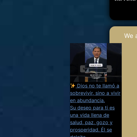
We 
Dios no te llamó a
sobrevivir, sino a vivir
en abundancia.
Su deseo para ti es
una vida llena de
salud, paz, gozo y
prosperidad. Él se
deleita
...