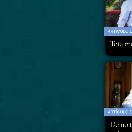
ARTÍCULO D
Totalme
ARTÍCULO D
De no t