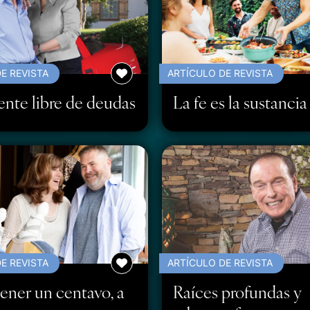
E REVISTA
ARTÍCULO DE REVISTA
nte libre de deudas
La fe es la sustancia
E REVISTA
ARTÍCULO DE REVISTA
ener un centavo, a
Raíces profundas y