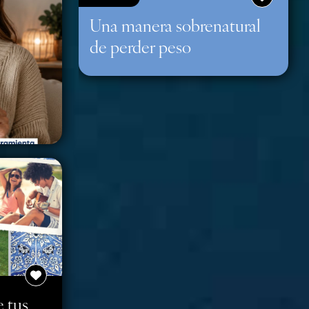
Una manera sobrenatural
de perder peso
e tus