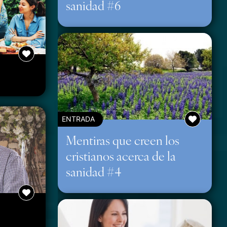
sanidad #6
ENTRADA
Mentiras que creen los
cristianos acerca de la
sanidad #4