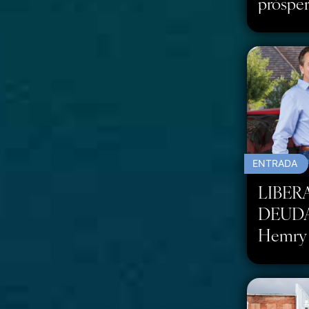
próspe
ENTRADA
LIBER
DEUDAS
Hemry