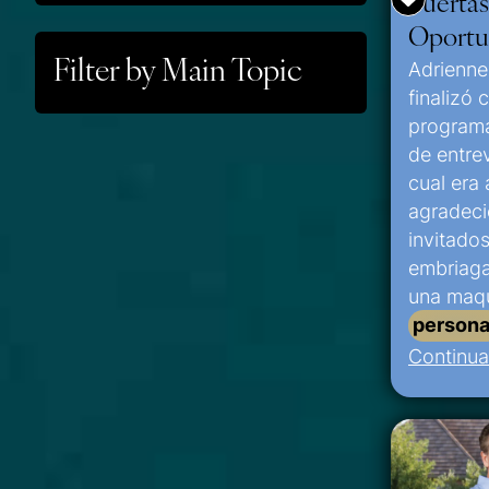
Puertas
Oportu
Filter by Main Topic
Adrienne
finalizó 
programa
de entrev
cual era 
agradeci
invitados
embriaga
una maqu
persona
Continua