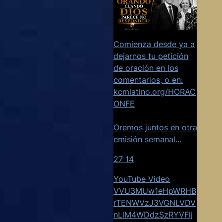
Comienza desde ya a
dejarnos tu petición
de oración en los
comentarios, o en:
kcmlatino.org/HORAC
ONFE
Oremos juntos en otra
emisión semanal
...
27
14
YouTube Video
VVU3MUw1eHpWRHB
rTENWVzJ3VGNLVDV
nLlM4WDdzSzRYVFlj