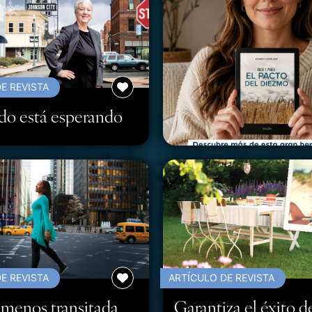
E REVISTA
do está esperando
E REVISTA
ARTÍCULO DE REVISTA
 menos transitada
Garantiza el éxito d