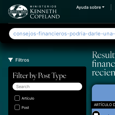
Ayuda sobre
Skip to content
B
u
s
c
Result
a
Filtros
financ
r
recien
Filter by Post Type
Artículo
ARTÍCULO D
Post