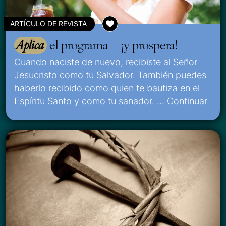
ARTÍCULO DE REVISTA
Aplica
el programa —¡y prospera!
Cuando naciste de nuevo, recibiste al Señor
Jesucristo como tu Salvador. También puedes
haberlo recibido como quien te bautiza en el
Espíritu Santo y como tu sanador. …
Continuar