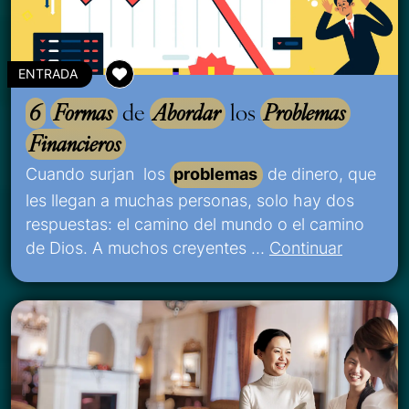
ENTRADA
6
Formas
de
Abordar
los
Problemas
Financieros
Cuando surjan los
problemas
de dinero, que
les llegan a muchas personas, solo hay dos
respuestas: el camino del mundo o el camino
de Dios. A muchos creyentes …
Continuar