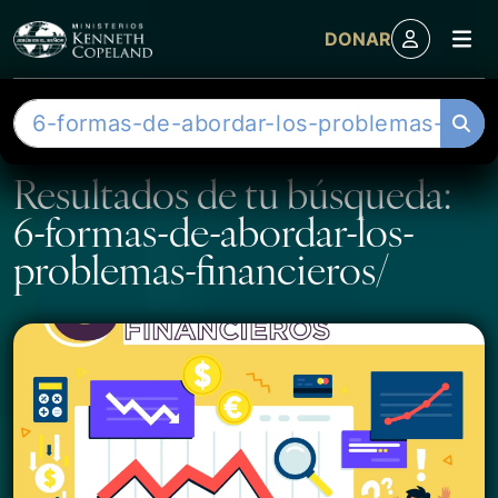
M
DONAR
Skip to content
B
u
s
Resultados de tu búsqueda:
c
6-formas-de-abordar-los-
a
r
problemas-financieros/