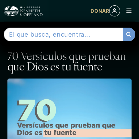
M
DONAR
Skip to content
B
ENTRADA
u
s
70 Versículos que prueban
c
a
que Dios es tu fuente
r