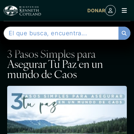
M
DONAR
Skip to content
B
ENTRADA
u
s
3 Pasos Simples para
c
a
Asegurar Tu Paz en un
r
mundo de Caos